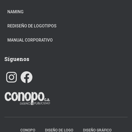
NAMING
REDISEÑO DE LOGOTIPOS
MANUAL CORPORATIVO
Síguenos
I
F
N
A
S
C
T
E
A
B
G
O
R
O
A
K
M
CONOPO
DISEÑO DE LOGO
DISEÑO GRÁFICO